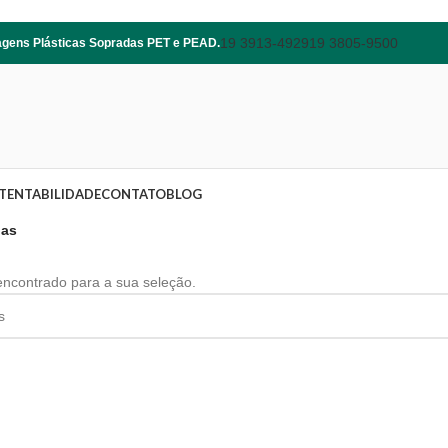
19 3913-4929
19 3805-9500
lagens Plásticas Sopradas PET e PEAD.
TENTABILIDADE
CONTATO
BLOG
as
encontrado para a sua seleção.