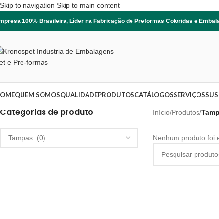
Skip to navigation
Skip to main content
mpresa 100% Brasileira, Líder na Fabricação de Preformas Coloridas e Emba
OME
QUEM SOMOS
QUALIDADE
PRODUTOS
CATÁLOGOS
SERVIÇOS
SUS
Categorias de produto
Início
/
Produtos
/
Tamp
Nenhum produto foi 