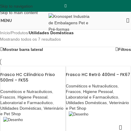
Skip to navigation
Skip to main content
MENU
Início
/
Produtos
/
Utilidades Domésticas
Mostrando todos os 7 resultados
Mostrar barra lateral
Filtros
Frasco HC Cilíndrico Friso
Frasco HC Retrô 400ml – FK67
500ml – FK55
Cosméticos e Nutracêuticos
,
Cosméticos e Nutracêuticos
,
Frascos
,
Higiene Pessoal
,
Frascos
,
Higiene Pessoal
,
Laboratorial e Farmacêutico
,
Laboratorial e Farmacêutico
,
Utilidades Domésticas
,
Veterinário
Utilidades Domésticas
,
Veterinário
e Pet Shop
e Pet Shop