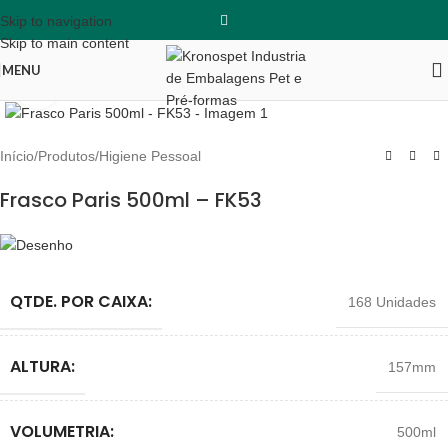
Skip to navigation
Skip to main content
MENU
Clique para ampliar
Início
/
Produtos
/
Higiene Pessoal
Frasco Paris 500ml – FK53
QTDE. POR CAIXA:
168 Unidades
ALTURA:
157mm
VOLUMETRIA:
500ml