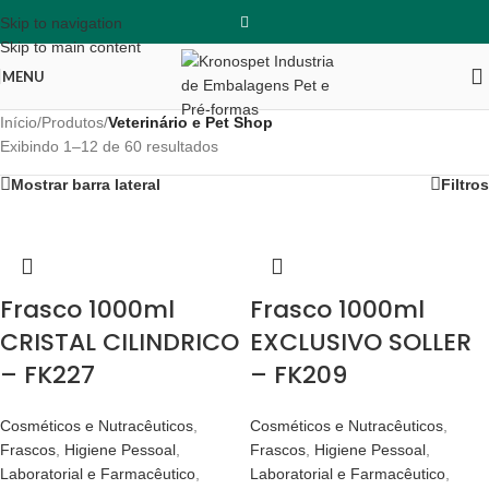
Skip to navigation
Skip to main content
MENU
Início
/
Produtos
/
Veterinário e Pet Shop
Exibindo 1–12 de 60 resultados
Mostrar barra lateral
Filtros
Frasco 1000ml
Frasco 1000ml
CRISTAL CILINDRICO
EXCLUSIVO SOLLER
– FK227
– FK209
Cosméticos e Nutracêuticos
,
Cosméticos e Nutracêuticos
,
Frascos
,
Higiene Pessoal
,
Frascos
,
Higiene Pessoal
,
Laboratorial e Farmacêutico
,
Laboratorial e Farmacêutico
,