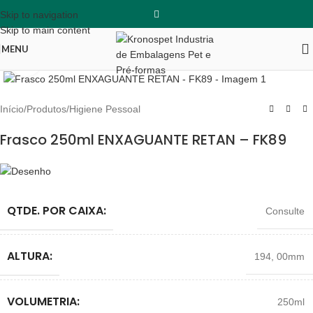
Skip to navigation
Skip to main content
MENU
Clique para ampliar
Início
/
Produtos
/
Higiene Pessoal
Frasco 250ml ENXAGUANTE RETAN – FK89
QTDE. POR CAIXA:
Consulte
ALTURA:
194
,
00mm
VOLUMETRIA:
250ml