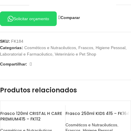
Comparar
Solicitar orçamento
SKU:
FK184
Categorias:
Cosméticos e Nutracêuticos
,
Frascos
,
Higiene Pessoal
,
Laboratorial e Farmacêutico
,
Veterinário e Pet Shop
Compartilhar:
Produtos relacionados
Frasco 120ml CRISTAL H CARE
Frasco 250ml KIDS 415 – FK164
PREMIUM415 – FK112
Cosméticos e Nutracêuticos
,
Cosméticos e Nutracêuticos
,
Frascos
,
Higiene Pessoal
,