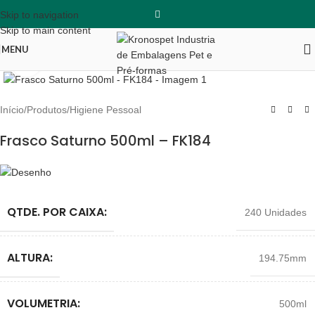
Skip to navigation
Skip to main content
MENU
Clique para ampliar
Início
/
Produtos
/
Higiene Pessoal
Frasco Saturno 500ml – FK184
QTDE. POR CAIXA:
240 Unidades
ALTURA:
194.75mm
VOLUMETRIA:
500ml