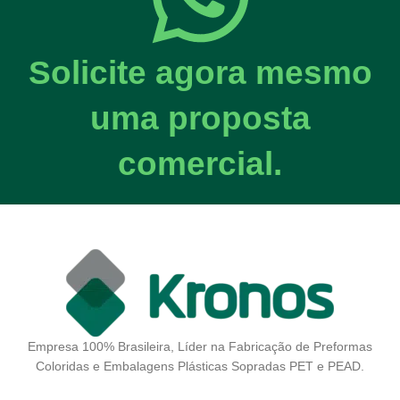
Solicite agora mesmo
uma proposta
comercial.
Empresa 100% Brasileira, Líder na Fabricação de Preformas
Coloridas e Embalagens Plásticas Sopradas PET e PEAD.