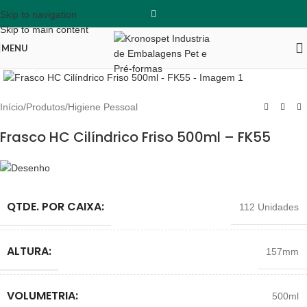
Skip to navigation
Skip to main content
MENU
Clique para ampliar
Início
/
Produtos
/
Higiene Pessoal
Frasco HC Cilíndrico Friso 500ml – FK55
QTDE. POR CAIXA:
112 Unidades
ALTURA:
157mm
VOLUMETRIA:
500ml