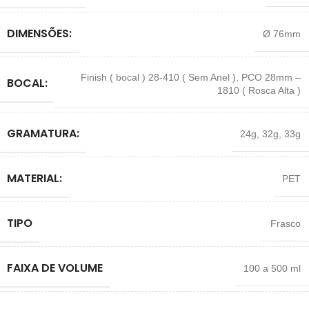
DIMENSÕES:
Ø 76mm
Finish ( bocal ) 28-410 ( Sem Anel )
,
PCO 28mm –
BOCAL:
1810 ( Rosca Alta )
GRAMATURA:
24g
,
32g
,
33g
MATERIAL:
PET
TIPO
Frasco
FAIXA DE VOLUME
100 a 500 ml