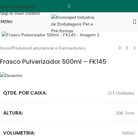
Skip to navigation
Skip to main content
MENU
Clique para ampliar
Início
/
Produtos
/
Laboratorial e Farmacêutico
Frasco Pulverizador 500ml – FK145
QTDE. POR CAIXA:
113 Unidades
ALTURA:
206.7mm
VOLUMETRIA:
500ml