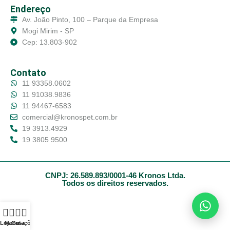
Endereço
Av. João Pinto, 100 – Parque da Empresa
Mogi Mirim - SP
Cep: 13.803-902
Contato
11 93358.0602
11 91038.9836
11 94467-6583
comercial@kronospet.com.br
19 3913.4929
19 3805 9500
CNPJ: 26.589.893/0001-46 Kronos Ltda.
Todos os direitos reservados.
Loja
Menu
Casa
Cotações