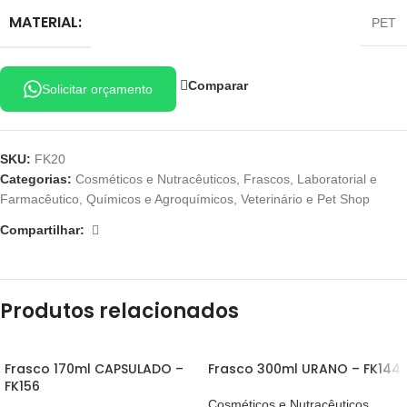
MATERIAL:
PET
Comparar
Solicitar orçamento
SKU:
FK20
Categorias:
Cosméticos e Nutracêuticos
,
Frascos
,
Laboratorial e
Farmacêutico
,
Químicos e Agroquímicos
,
Veterinário e Pet Shop
Compartilhar:
Produtos relacionados
Frasco 170ml CAPSULADO –
Frasco 300ml URANO – FK144
FK156
Cosméticos e Nutracêuticos
,