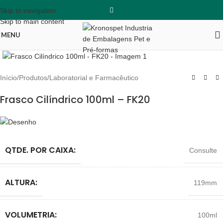
Skip to navigation
Skip to main content
MENU
Clique para ampliar
Início
/
Produtos
/
Laboratorial e Farmacêutico
Frasco Cilíndrico 100ml – FK20
QTDE. POR CAIXA:
Consulte
ALTURA:
119mm
VOLUMETRIA:
100ml