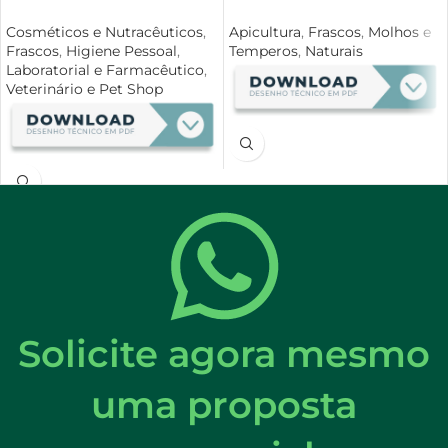
Cosméticos e Nutracêuticos
,
Apicultura
,
Frascos
,
Molhos e
Frascos
,
Higiene Pessoal
,
Temperos
,
Naturais
Laboratorial e Farmacêutico
,
Veterinário e Pet Shop
Solicite agora mesmo
uma proposta