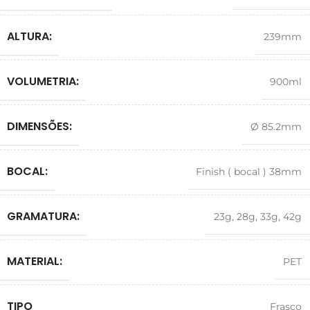
ALTURA:
239mm
VOLUMETRIA:
900ml
DIMENSÕES:
Ø 85.2mm
BOCAL:
Finish ( bocal ) 38mm
GRAMATURA:
23g
,
28g
,
33g
,
42g
MATERIAL:
PET
TIPO
Frasco