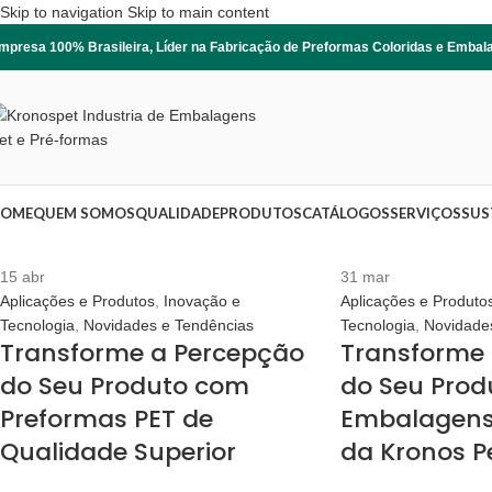
Skip to navigation
Skip to main content
mpresa 100% Brasileira, Líder na Fabricação de Preformas Coloridas e Emba
OME
QUEM SOMOS
QUALIDADE
PRODUTOS
CATÁLOGOS
SERVIÇOS
SUS
15
abr
31
mar
Aplicações e Produtos
,
Inovação e
Aplicações e Produto
Tecnologia
,
Novidades e Tendências
Tecnologia
,
Novidade
Transforme a Percepção
Transforme
do Seu Produto com
do Seu Pro
Preformas PET de
Embalagens
Qualidade Superior
da Kronos P