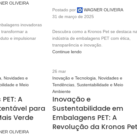
ER OLIVEIRA
Postado por
WAGNER OLIVEIRA
31 de março de 2025
balagens inovadoras
transformar a
Descubra como a Kronos Pet se destaca n
duto e impulsionar
indústria de embalagens PET com ética,
transparência e inovação.
Continue lendo
26
mar
a
,
Novidades e
Inovação e Tecnologia
,
Novidades e
bilidade e Meio
Tendências
,
Sustentabilidade e Meio
Ambiente
PET: A
Inovação e
tentável para
Sustentabilidade em
ais Verde
Embalagens PET: A
Revolução da Kronos Pe
ER OLIVEIRA