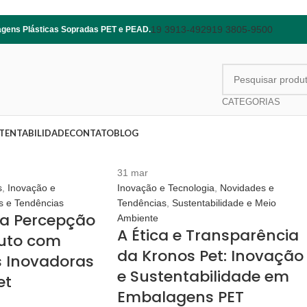
19 3913-4929
19 3805-9500
lagens Plásticas Sopradas PET e PEAD.
CATEGORIAS
TENTABILIDADE
CONTATO
BLOG
31
mar
s
,
Inovação e
Inovação e Tecnologia
,
Novidades e
s e Tendências
Tendências
,
Sustentabilidade e Meio
 a Percepção
Ambiente
A Ética e Transparência
duto com
da Kronos Pet: Inovação
 Inovadoras
e Sustentabilidade em
et
Embalagens PET