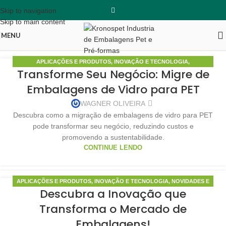
Skip to navigation
Skip to main content
MENU
APLICAÇÕES E PRODUTOS
,
INOVAÇÃO E TECNOLOGIA
,
29
Transforme Seu Negócio: Migre de
SUSTENTABILIDADE E MEIO AMBIENTE
MAIO
Embalagens de Vidro para PET
WAGNER OLIVEIRA
Descubra como a migração de embalagens de vidro para PET
pode transformar seu negócio, reduzindo custos e
promovendo a sustentabilidade.
CONTINUE LENDO
APLICAÇÕES E PRODUTOS
,
INOVAÇÃO E TECNOLOGIA
,
NOVIDADES E
13
Descubra a Inovação que
TENDÊNCIAS
MAIO
Transforma o Mercado de
Embalagens!