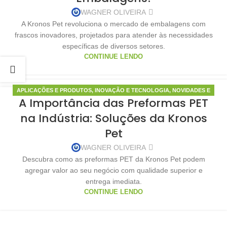
WAGNER OLIVEIRA
A Kronos Pet revoluciona o mercado de embalagens com
frascos inovadores, projetados para atender às necessidades
específicas de diversos setores.
CONTINUE LENDO
APLICAÇÕES E PRODUTOS
,
INOVAÇÃO E TECNOLOGIA
,
NOVIDADES E
13
A Importância das Preformas PET
TENDÊNCIAS
MAIO
na Indústria: Soluções da Kronos
Pet
WAGNER OLIVEIRA
Descubra como as preformas PET da Kronos Pet podem
agregar valor ao seu negócio com qualidade superior e
entrega imediata.
CONTINUE LENDO