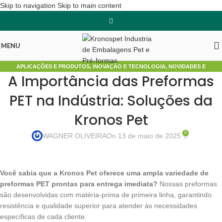
Skip to navigation
Skip to main content
MENU
APLICAÇÕES E PRODUTOS
,
INOVAÇÃO E TECNOLOGIA
,
NOVIDADES E
A Importância das Preformas
TENDÊNCIAS
PET na Indústria: Soluções da
Kronos Pet
0
WAGNER OLIVEIRA
On 13 de maio de 2025
Você sabia que a Kronos Pet oferece uma ampla variedade de
preformas PET prontas para entrega imediata?
Nossas preformas
são desenvolvidas com matéria-prima de primeira linha, garantindo
resistência e qualidade superior para atender às necessidades
específicas de cada cliente.