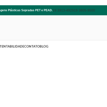
19 3913-4929
19 3805-9500
lagens Plásticas Sopradas PET e PEAD.
TENTABILIDADE
CONTATO
BLOG