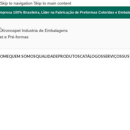
Skip to navigation
Skip to main content
mpresa 100% Brasileira, Líder na Fabricação de Preformas Coloridas e Emba
OME
QUEM SOMOS
QUALIDADE
PRODUTOS
CATÁLOGOS
SERVIÇOS
SUS