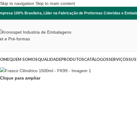
Skip to navigation
Skip to main content
mpresa 100% Brasileira, Líder na Fabricação de Preformas Coloridas e Emba
OME
QUEM SOMOS
QUALIDADE
PRODUTOS
CATÁLOGOS
SERVIÇOS
SUS
Clique para ampliar