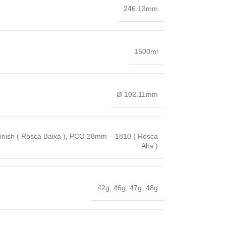
246.13mm
1500ml
Ø 102.11mm
ish ( Rosca Baixa )
,
PCO 28mm – 1810 ( Rosca
Alta )
42g
,
46g
,
47g
,
48g