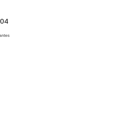
K04
antes