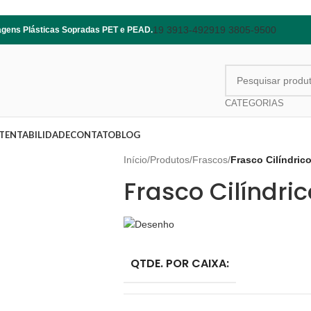
19 3913-4929
19 3805-9500
lagens Plásticas Sopradas PET e PEAD.
CATEGORIAS
TENTABILIDADE
CONTATO
BLOG
Início
/
Produtos
/
Frascos
/
Frasco Cilíndric
Frasco Cilíndri
QTDE. POR CAIXA: