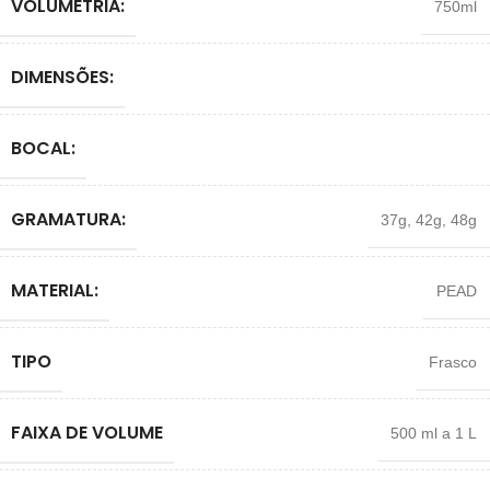
VOLUMETRIA:
750ml
DIMENSÕES:
BOCAL:
GRAMATURA:
37g
,
42g
,
48g
MATERIAL:
PEAD
TIPO
Frasco
FAIXA DE VOLUME
500 ml a 1 L