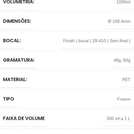
VOLUMETRIA:
1000ml
DIMENSÕES:
Ø 108.4mm
BOCAL:
Finish ( bocal ) 28-410 ( Sem Anel )
GRAMATURA:
48g
,
60g
MATERIAL:
PET
TIPO
Frasco
FAIXA DE VOLUME
500 ml a 1 L