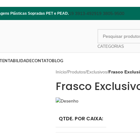
19 3913-4929
19 3805-9500
lagens Plásticas Sopradas PET e PEAD.
CATEGORIAS
TENTABILIDADE
CONTATO
BLOG
Início
/
Produtos
/
Exclusivos
/
Frasco Exclus
Frasco Exclusiv
QTDE. POR CAIXA: