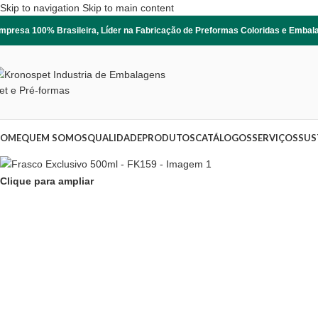
Skip to navigation
Skip to main content
mpresa 100% Brasileira, Líder na Fabricação de Preformas Coloridas e Emba
OME
QUEM SOMOS
QUALIDADE
PRODUTOS
CATÁLOGOS
SERVIÇOS
SUS
Clique para ampliar