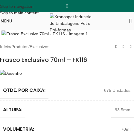
Skip to navigation
Skip to main content
MENU
Clique para ampliar
Início
/
Produtos
/
Exclusivos
Frasco Exclusivo 70ml – FK116
QTDE. POR CAIXA:
675 Unidades
ALTURA:
93.5mm
VOLUMETRIA:
70ml