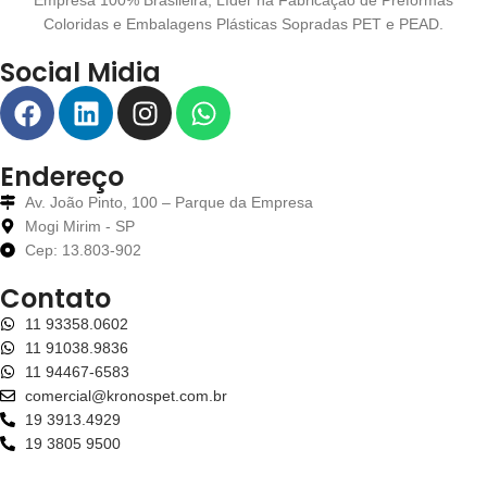
Empresa 100% Brasileira, Líder na Fabricação de Preformas
Coloridas e Embalagens Plásticas Sopradas PET e PEAD.
Social Midia
Endereço
Av. João Pinto, 100 – Parque da Empresa
Mogi Mirim - SP
Cep: 13.803-902
Contato
11 93358.0602
11 91038.9836
11 94467-6583
comercial@kronospet.com.br
19 3913.4929
19 3805 9500