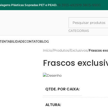
19 3913-4929
19 3805-9500
alagens Plásticas Sopradas PET e PEAD.
CATEGORIAS
TENTABILIDADE
CONTATO
BLOG
Início
/
Produtos
/
Exclusivos
/
Frascos ex
Frascos exclusi
QTDE. POR CAIXA:
ALTURA: