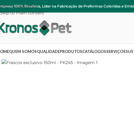
Skip to navigation
mpresa 100% Brasileira, Líder na Fabricação de Preformas Coloridas e Emb
Skip to main content
OME
QUEM SOMOS
QUALIDADE
PRODUTOS
CATÁLOGOS
SERVIÇOS
SUS
Clique para ampliar