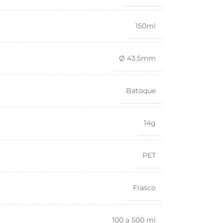
150ml
Ø 43.5mm
Batoque
14g
PET
Frasco
100 a 500 ml