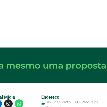
ora mesmo uma proposta
al Midia
Endereço
Av. João Pinto, 100 – Parque da