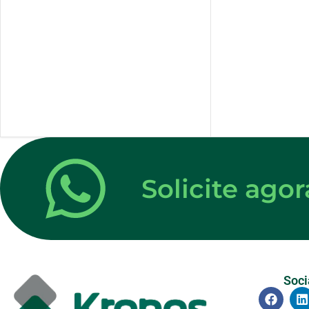
Solicite ag
Soci