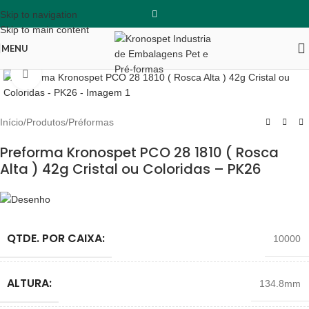
Skip to navigation
Skip to main content
MENU
Clique para ampliar
Início
/
Produtos
/
Préformas
Preforma Kronospet PCO 28 1810 ( Rosca
Alta ) 42g Cristal ou Coloridas – PK26
QTDE. POR CAIXA:
10000
ALTURA:
134.8mm