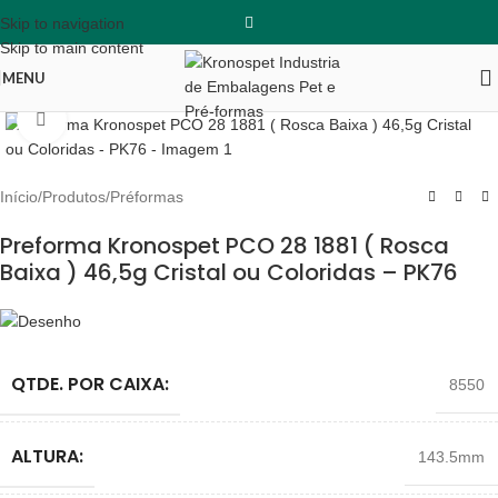
Skip to navigation
Skip to main content
MENU
Clique para ampliar
Início
/
Produtos
/
Préformas
Preforma Kronospet PCO 28 1881 ( Rosca
Baixa ) 46,5g Cristal ou Coloridas – PK76
QTDE. POR CAIXA:
8550
ALTURA:
143.5mm