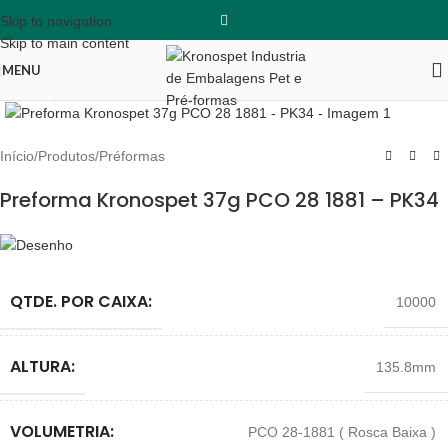
Skip to navigation
Skip to main content
MENU
Clique para ampliar
Início
/
Produtos
/
Préformas
Preforma Kronospet 37g PCO 28 1881 – PK34
QTDE. POR CAIXA:
10000
ALTURA:
135.8mm
VOLUMETRIA:
PCO 28-1881 ( Rosca Baixa )