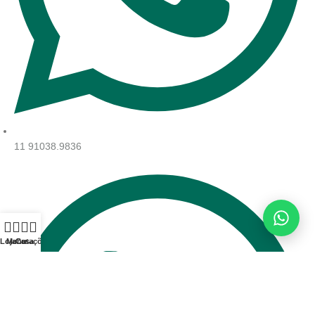
11 91038.9836
Loja
Menu
Casa
Cotações