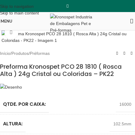
Skip to navigation
Skip to main content
MENU
Clique para ampliar
Início
/
Produtos
/
Préformas
Preforma Kronospet PCO 28 1810 ( Rosca
Alta ) 24g Cristal ou Coloridas – PK22
QTDE. POR CAIXA:
16000
ALTURA:
102.5mm