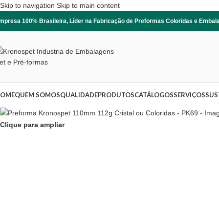
Skip to navigation
Skip to main content
mpresa 100% Brasileira, Líder na Fabricação de Preformas Coloridas e Emba
OME
QUEM SOMOS
QUALIDADE
PRODUTOS
CATÁLOGOS
SERVIÇOS
SUS
Clique para ampliar