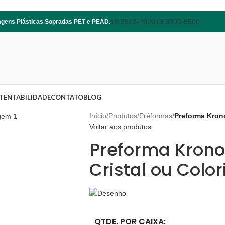
19 3913-4929
19 3805-9500
lagens Plásticas Sopradas PET e PEAD.
TENTABILIDADE
CONTATO
BLOG
Início
/
Produtos
/
Préformas
/
Preforma Kron
Voltar aos produtos
Preforma Krono
Cristal ou Colo
QTDE. POR CAIXA: