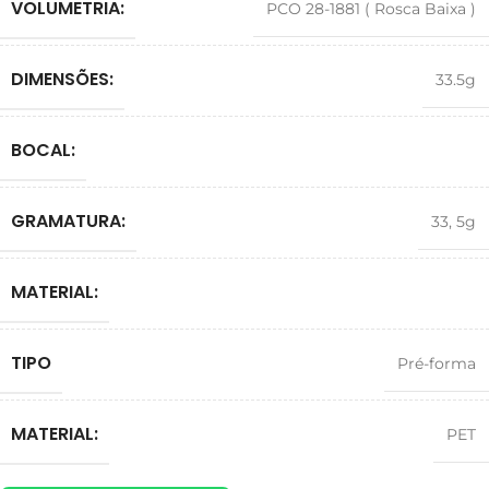
VOLUMETRIA:
PCO 28-1881 ( Rosca Baixa )
DIMENSÕES:
33.5g
BOCAL:
GRAMATURA:
33
,
5g
MATERIAL:
TIPO
Pré-forma
MATERIAL:
PET