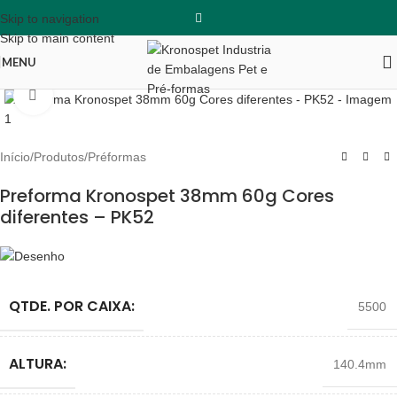
Skip to navigation
Skip to main content
MENU
Clique para ampliar
Início
/
Produtos
/
Préformas
Preforma Kronospet 38mm 60g Cores
diferentes – PK52
QTDE. POR CAIXA:
5500
ALTURA:
140.4mm