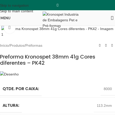
Skip to navigation
Skip to main content
MENU
Clique para ampliar
Início
/
Produtos
/
Préformas
Preforma Kronospet 38mm 41g Cores
diferentes – PK42
QTDE. POR CAIXA:
8000
ALTURA:
113.2mm