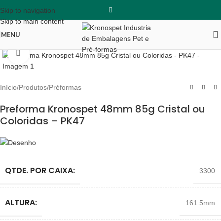
Skip to navigation
Skip to main content
MENU
Clique para ampliar
Início
/
Produtos
/
Préformas
Preforma Kronospet 48mm 85g Cristal ou
Coloridas – PK47
QTDE. POR CAIXA:
3300
ALTURA:
161.5mm