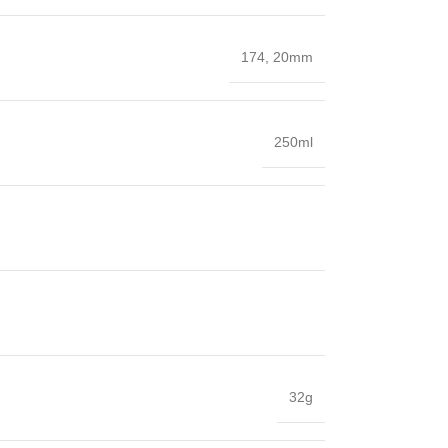
174
,
20mm
250ml
32g