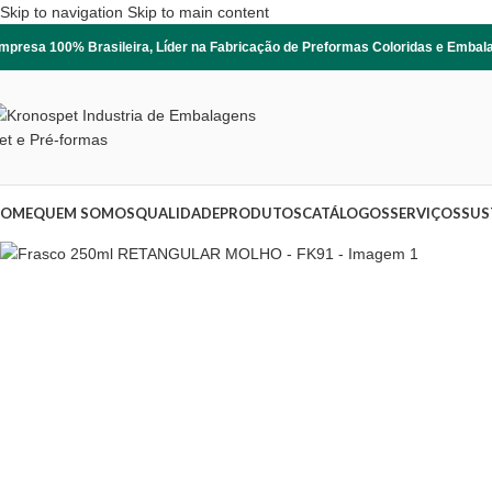
Skip to navigation
Skip to main content
mpresa 100% Brasileira, Líder na Fabricação de Preformas Coloridas e Emba
OME
QUEM SOMOS
QUALIDADE
PRODUTOS
CATÁLOGOS
SERVIÇOS
SUS