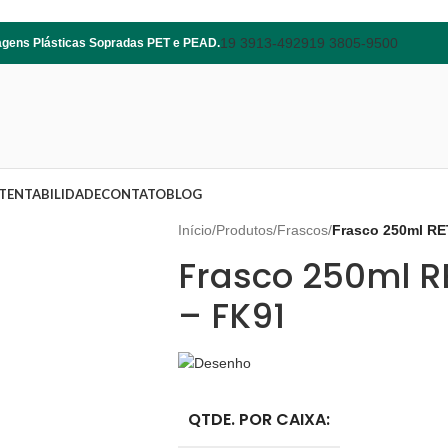
19 3913-4929
19 3805-9500
lagens Plásticas Sopradas PET e PEAD.
TENTABILIDADE
CONTATO
BLOG
Início
/
Produtos
/
Frascos
/
Frasco 250ml 
Frasco 250ml 
– FK91
QTDE. POR CAIXA: