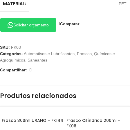
MATERIAL:
PET
Comparar
Solicitar orçamento
SKU:
FK03
Categorias:
Automotivos e Lubrificantes
,
Frascos
,
Químicos e
Agroquímicos
,
Saneantes
Compartilhar:
Produtos relacionados
Frasco 300ml URANO – FK144
Frasco Cilíndrico 200ml –
FK06