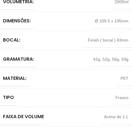
VOLUMETRIA:
2000ml
DIMENSÕES:
Ø 109.5 x 105mm
BOCAL:
Finish ( bocal ) 43mm
GRAMATURA:
42g
,
52g
,
56g
,
59g
MATERIAL:
PET
TIPO
Frasco
FAIXA DE VOLUME
Acima de 1 L