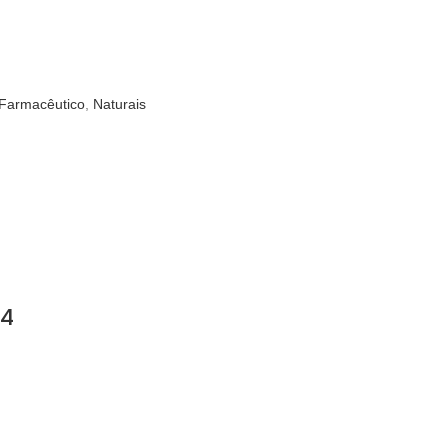
 Farmacêutico
,
Naturais
14