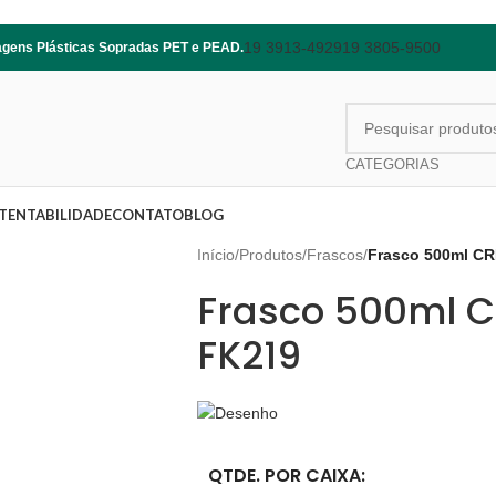
19 3913-4929
19 3805-9500
lagens Plásticas Sopradas PET e PEAD.
CATEGORIAS
TENTABILIDADE
CONTATO
BLOG
Início
/
Produtos
/
Frascos
/
Frasco 500ml CR
Frasco 500ml C
FK219
QTDE. POR CAIXA: