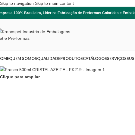
Skip to navigation
Skip to main content
mpresa 100% Brasileira, Líder na Fabricação de Preformas Coloridas e Emba
OME
QUEM SOMOS
QUALIDADE
PRODUTOS
CATÁLOGOS
SERVIÇOS
SUS
Clique para ampliar