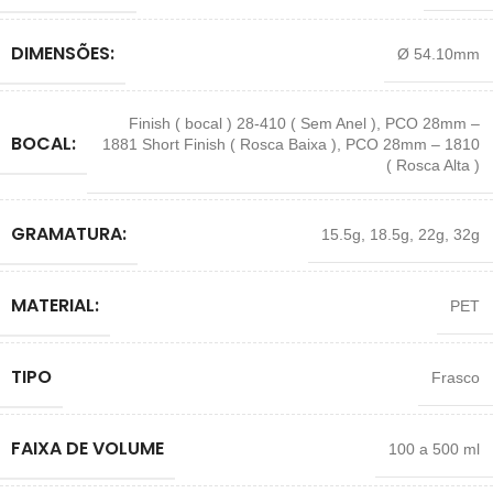
DIMENSÕES:
Ø 54.10mm
Finish ( bocal ) 28-410 ( Sem Anel )
,
PCO 28mm –
BOCAL:
1881 Short Finish ( Rosca Baixa )
,
PCO 28mm – 1810
( Rosca Alta )
GRAMATURA:
15.5g
,
18.5g
,
22g
,
32g
MATERIAL:
PET
TIPO
Frasco
FAIXA DE VOLUME
100 a 500 ml