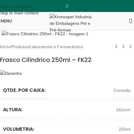
Skip to navigation
Skip to main content
MENU
Clique para ampliar
Início
/
Produtos
/
Laboratorial e Farmacêutico
Frasco Cilíndrico 250ml – FK22
QTDE. POR CAIXA:
Consulte
ALTURA:
162mm
VOLUMETRIA:
250ml