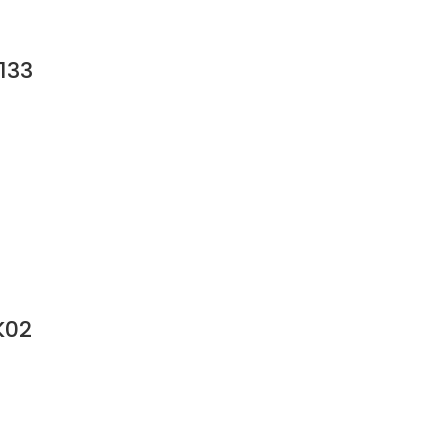
133
K02