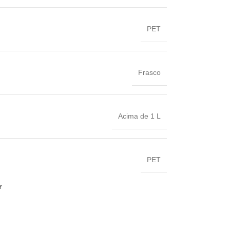
PET
Frasco
Acima de 1 L
PET
r