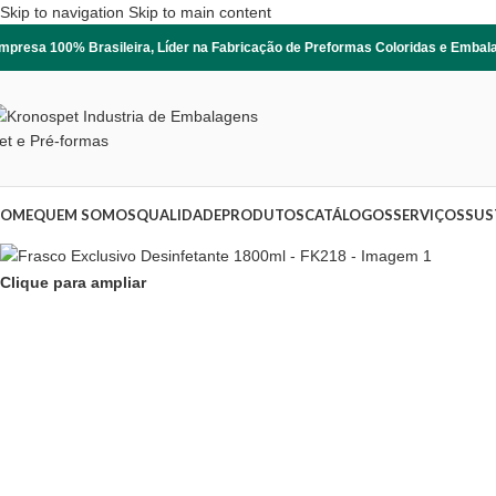
Skip to navigation
Skip to main content
mpresa 100% Brasileira, Líder na Fabricação de Preformas Coloridas e Emba
OME
QUEM SOMOS
QUALIDADE
PRODUTOS
CATÁLOGOS
SERVIÇOS
SUS
Clique para ampliar