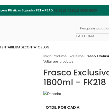
19 3913-4929
19 3805-9500
lagens Plásticas Sopradas PET e PEAD.
CATEGORIAS
TENTABILIDADE
CONTATO
BLOG
Início
/
Produtos
/
Exclusivos
/
Frasco Exclus
Voltar aos produtos
Frasco Exclusiv
1800ml – FK218
QTDE. POR CAIXA: