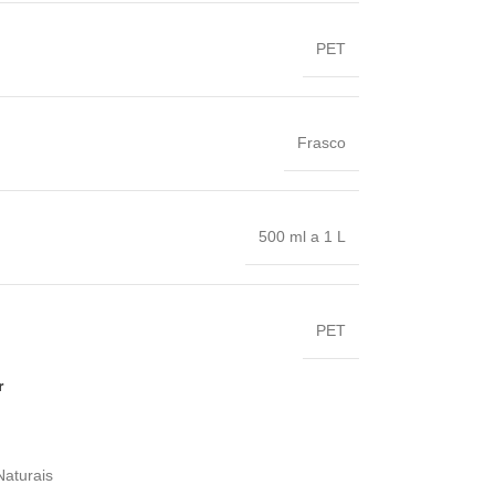
PET
Frasco
500 ml a 1 L
PET
r
Naturais