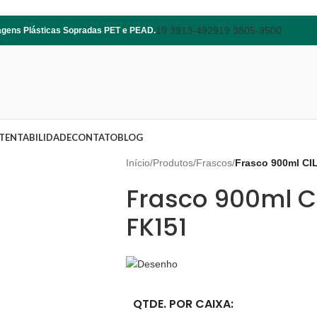
19 3913-4929
19 3805-9500
lagens Plásticas Sopradas PET e PEAD.
TENTABILIDADE
CONTATO
BLOG
Início
/
Produtos
/
Frascos
/
Frasco 900ml C
Frasco 900ml C
FK151
QTDE. POR CAIXA: