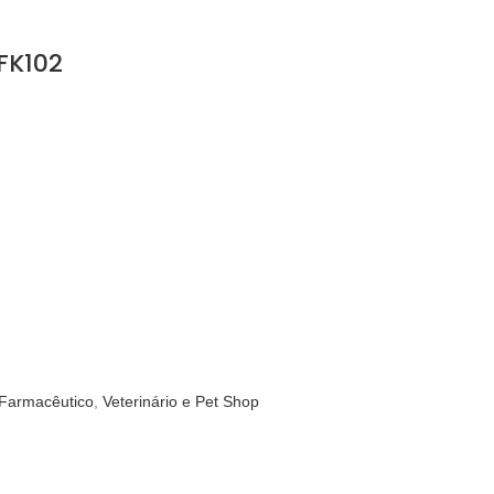
FK102
 Farmacêutico
,
Veterinário e Pet Shop