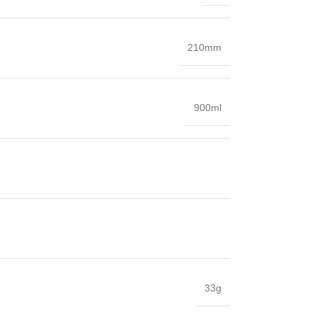
210mm
900ml
33g