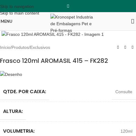
Skip to navigation
Skip to main content
MENU
Clique para ampliar
Início
/
Produtos
/
Exclusivos
Frasco 120ml AROMASIL 415 – FK282
QTDE. POR CAIXA:
Consulte
ALTURA:
VOLUMETRIA:
120ml