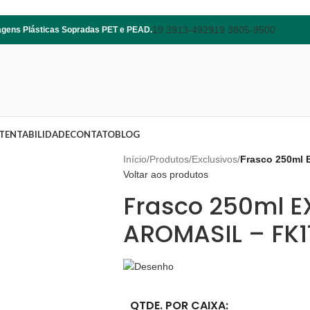
19 3913-4929
19 3805-9500
lagens Plásticas Sopradas PET e PEAD.
TENTABILIDADE
CONTATO
BLOG
Início
/
Produtos
/
Exclusivos
/
Frasco 250ml
Voltar aos produtos
Frasco 250ml 
AROMASIL – FK1
QTDE. POR CAIXA: