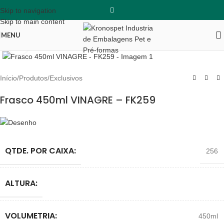
Skip to navigation
Skip to main content
MENU
Clique para ampliar
Início
/
Produtos
/
Exclusivos
Frasco 450ml VINAGRE – FK259
QTDE. POR CAIXA:
256
ALTURA:
VOLUMETRIA:
450ml