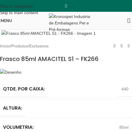
Skip to navigation
Skip to main content
MENU
Clique para ampliar
Início
/
Produtos
/
Exclusivos
Frasco 85ml AMACITEL S1 – FK266
QTDE. POR CAIXA:
440
ALTURA:
VOLUMETRIA:
85ml