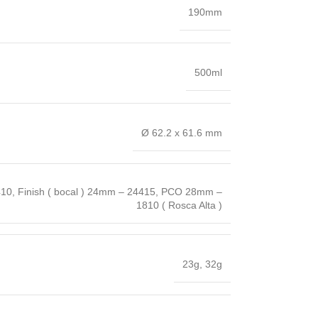
190mm
500ml
Ø 62.2 x 61.6 mm
410
,
Finish ( bocal ) 24mm – 24415
,
PCO 28mm –
1810 ( Rosca Alta )
23g
,
32g