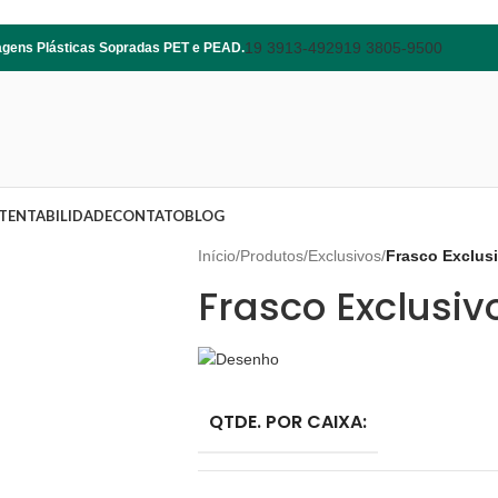
19 3913-4929
19 3805-9500
lagens Plásticas Sopradas PET e PEAD.
TENTABILIDADE
CONTATO
BLOG
Início
/
Produtos
/
Exclusivos
/
Frasco Exclus
Frasco Exclusiv
QTDE. POR CAIXA: