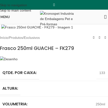
Skip to navigation
Skip to main content
MENU
Clique para ampliar
Início
/
Produtos
/
Exclusivos
Frasco 250ml GUACHE – FK279
QTDE. POR CAIXA:
133
ALTURA:
VOLUMETRIA:
250ml