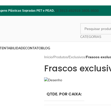
19 3913-4929
19 3805-9500
lagens Plásticas Sopradas PET e PEAD.
CATEGORIAS
TENTABILIDADE
CONTATO
BLOG
Início
/
Produtos
/
Exclusivos
/
Frascos exclu
Frascos exclus
QTDE. POR CAIXA: