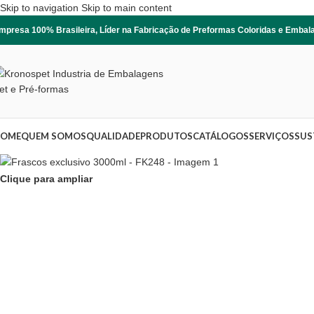
Skip to navigation
Skip to main content
mpresa 100% Brasileira, Líder na Fabricação de Preformas Coloridas e Emba
OME
QUEM SOMOS
QUALIDADE
PRODUTOS
CATÁLOGOS
SERVIÇOS
SUS
Clique para ampliar