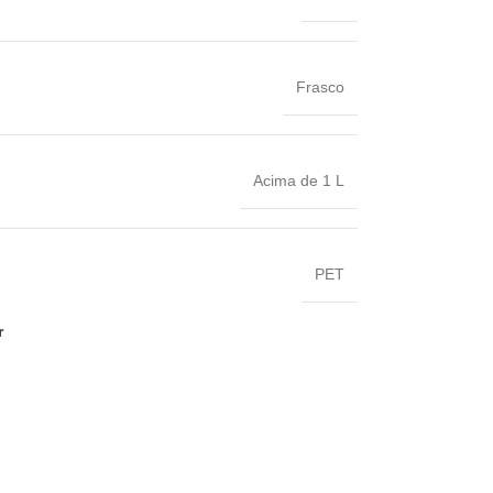
Frasco
Acima de 1 L
PET
r