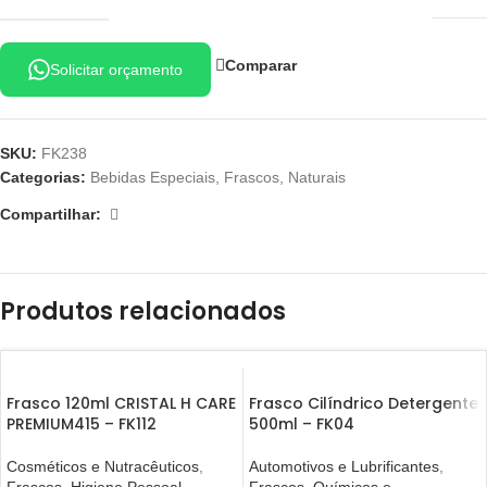
Comparar
Solicitar orçamento
SKU:
FK238
Categorias:
Bebidas Especiais
,
Frascos
,
Naturais
Compartilhar:
Produtos relacionados
Frasco 120ml CRISTAL H CARE
Frasco Cilíndrico Detergente
PREMIUM415 – FK112
500ml – FK04
Cosméticos e Nutracêuticos
,
Automotivos e Lubrificantes
,
Frascos
,
Higiene Pessoal
,
Frascos
,
Químicos e