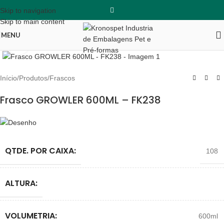
Skip to navigation
Skip to main content
MENU
Clique para ampliar
Início
/
Produtos
/
Frascos
Frasco GROWLER 600ML – FK238
QTDE. POR CAIXA:
108
ALTURA:
VOLUMETRIA:
600ml