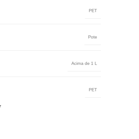
PET
Pote
Acima de 1 L
PET
r