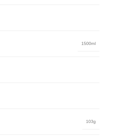
1500ml
103g