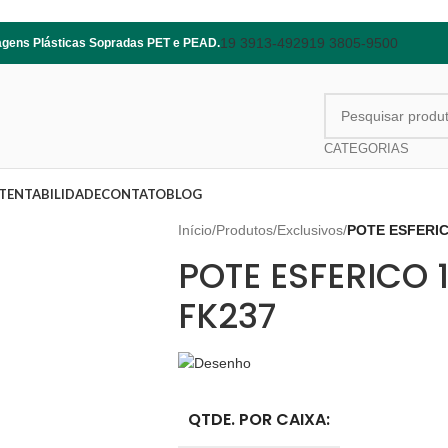
19 3913-4929
19 3805-9500
lagens Plásticas Sopradas PET e PEAD.
CATEGORIAS
TENTABILIDADE
CONTATO
BLOG
Início
/
Produtos
/
Exclusivos
/
POTE ESFERIC
POTE ESFERICO 
FK237
QTDE. POR CAIXA: