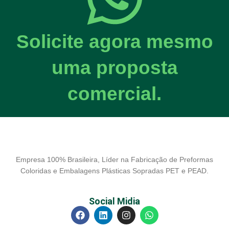
Solicite agora mesmo
uma proposta
comercial.
Empresa 100% Brasileira, Líder na Fabricação de Preformas
Coloridas e Embalagens Plásticas Sopradas PET e PEAD.
Social Midia