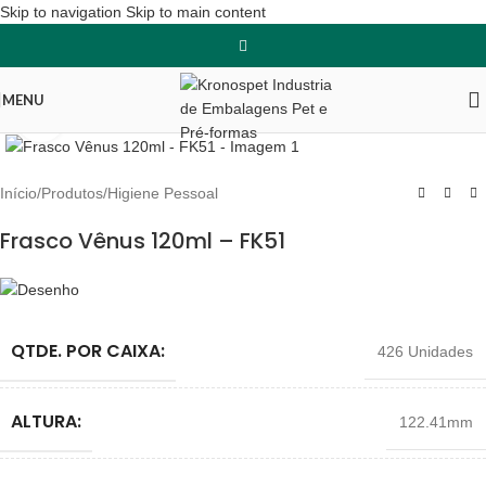
Skip to navigation
Skip to main content
MENU
Clique para ampliar
Início
/
Produtos
/
Higiene Pessoal
Frasco Vênus 120ml – FK51
QTDE. POR CAIXA:
426 Unidades
ALTURA:
122.41mm