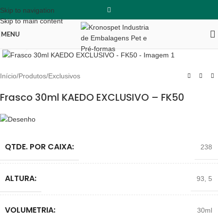
Skip to navigation
Skip to main content
MENU
Clique para ampliar
Início
/
Produtos
/
Exclusivos
Frasco 30ml KAEDO EXCLUSIVO – FK50
QTDE. POR CAIXA:
238
ALTURA:
93
,
5
VOLUMETRIA:
30ml