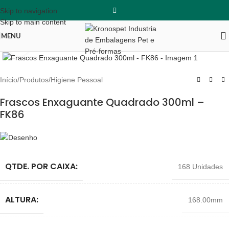
Skip to navigation
Skip to main content
MENU
Clique para ampliar
Início
/
Produtos
/
Higiene Pessoal
Frascos Enxaguante Quadrado 300ml –
FK86
QTDE. POR CAIXA:
168 Unidades
ALTURA:
168.00mm