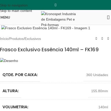
Skip to navigation
Skip to main content
MENU
Clique para ampliar
Início
/
Produtos
/
Exclusivos
Frasco Exclusivo Essência 140ml – FK169
QTDE. POR CAIXA:
360 Unidades
ALTURA:
155.80mm
VOLUMETRIA:
140ml