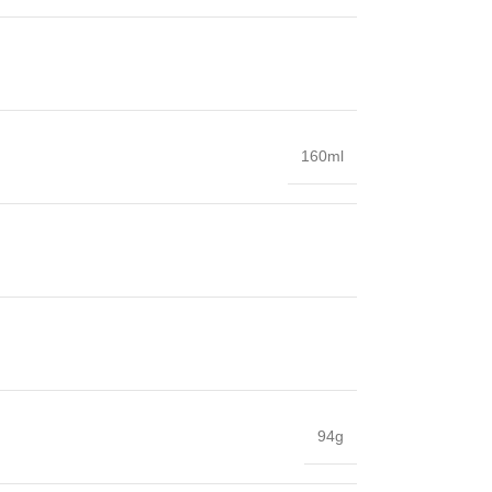
160ml
94g