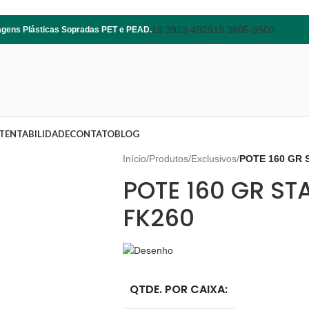
19 3913-4929
19 3805-9500
lagens Plásticas Sopradas PET e PEAD.
TENTABILIDADE
CONTATO
BLOG
Início
/
Produtos
/
Exclusivos
/
POTE 160 GR 
POTE 160 GR S
FK260
QTDE. POR CAIXA: